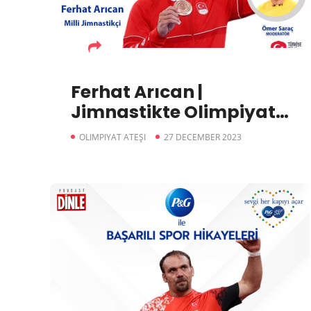
Ferhat Arıcan |
Jimnastikte Olimpiyat
Tarihindeki İlk
OLIMPIYAT ATEŞI
27 DECEMBER 2023
Madalyamızı Alan Milli
Sporcumuz