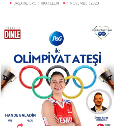
Futbolcu, İnter Miami
BAŞARILI SPOR HIKAYELERI
1 NOVEMBER 2023
Kulübü Başkanı