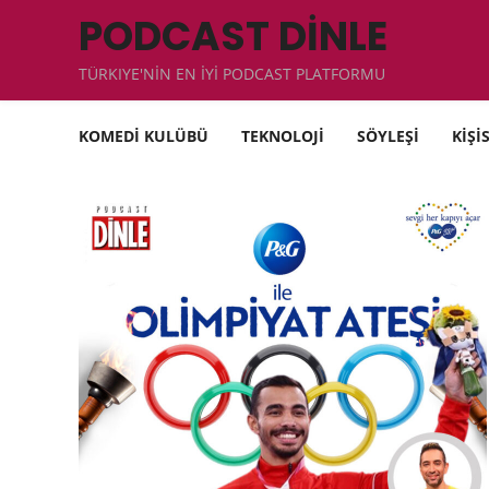
PODCAST DİNLE
TÜRKIYE'NİN EN İYİ PODCAST PLATFORMU
KOMEDİ KULÜBÜ
TEKNOLOJİ
SÖYLEŞİ
KİŞİ