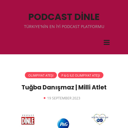
PODCAST DİNLE
TÜRKIYE'NİN EN İYİ PODCAST PLATFORMU
OLIMPIYAT ATEŞI
P＆G ILE OLIMPIYAT ATEŞI
Tuğba Danışmaz | Milli Atlet
19 SEPTEMBER 2023