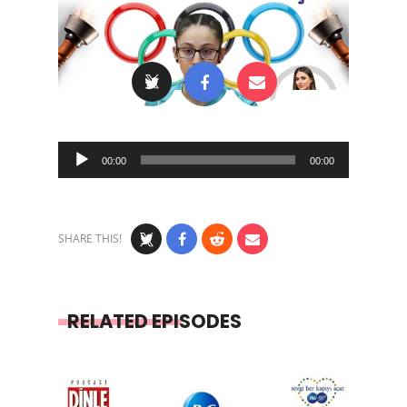
Audio
00:00
00:00
Player
SHARE THIS!
RELATED EPISODES