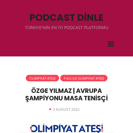
PODCAST DİNLE
TÜRKIYE'NİN EN İYİ PODCAST PLATFORMU
OLIMPIYAT ATEŞI
P＆G ILE OLIMPIYAT ATEŞI
ÖZGE YILMAZ | AVRUPA
ŞAMPİYONU MASA TENİSÇİ
3 AUGUST 2022