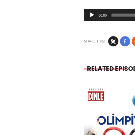
Audio
00:00
Player
SHARE THIS!
RELATED EPISO