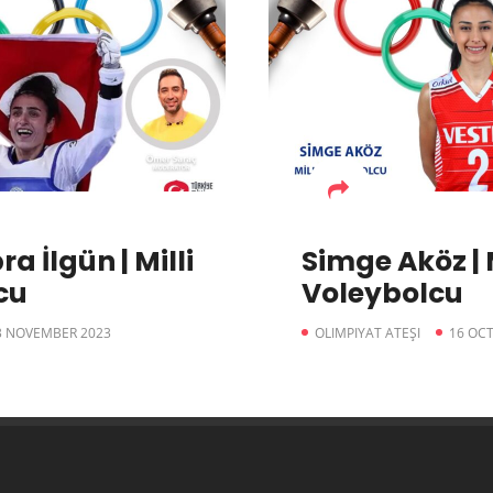
a İlgün | Milli
Simge Aköz | M
cu
Voleybolcu
3 NOVEMBER 2023
OLIMPIYAT ATEŞI
16 OC