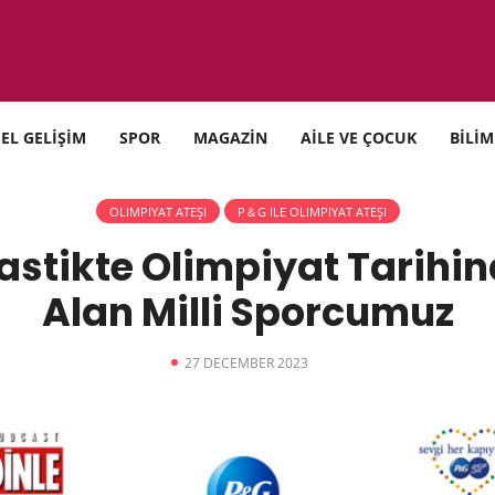
SEL GELİŞİM
SPOR
MAGAZİN
AİLE VE ÇOCUK
BİLİM
OLIMPIYAT ATEŞI
P＆G ILE OLIMPIYAT ATEŞI
astikte Olimpiyat Tarihi
Alan Milli Sporcumuz
27 DECEMBER 2023