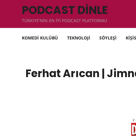
PODCAST DİNLE
TÜRKIYE'NİN EN İYİ PODCAST PLATFORMU
KOMEDİ KULÜBÜ
TEKNOLOJİ
SÖYLEŞİ
KİŞİ
Ferhat Arıcan | Jimn