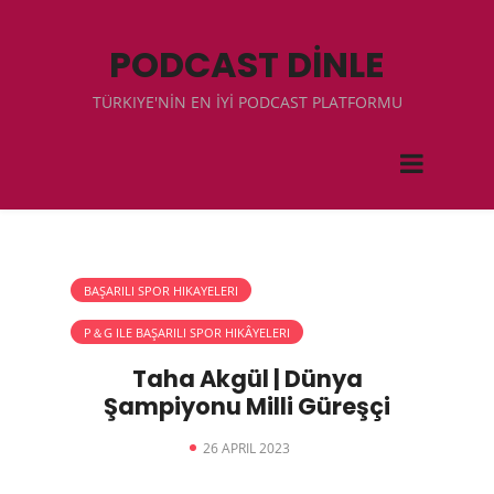
PODCAST DİNLE
TÜRKIYE'NİN EN İYİ PODCAST PLATFORMU
BAŞARILI SPOR HIKAYELERI
P＆G ILE BAŞARILI SPOR HIKÂYELERI
Taha Akgül | Dünya
Şampiyonu Milli Güreşçi
26 APRIL 2023