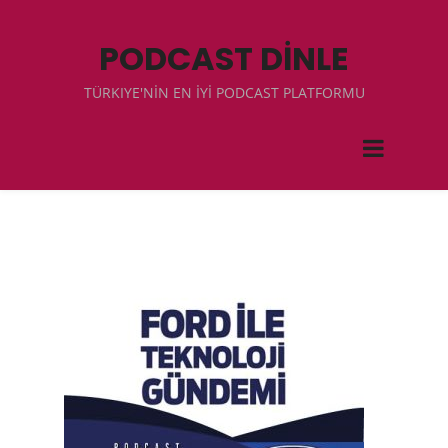
PODCAST DİNLE
TÜRKIYE'NİN EN İYİ PODCAST PLATFORMU