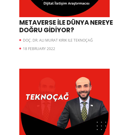
METAVERSE İLE DÜNYA NEREYE
DOĞRU GİDİYOR?
DOÇ. DR. ALI MURAT KIRIK ILE TEKNOÇAĞ
18 FEBRUARY 2022