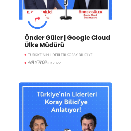
Önder Güler | Google Cloud
Ülke Müdürü
TÜRKIYE'NIN LIDERLERI KORAY BILICI'YE
ANLATIYOR
20 DECEMBER 2022