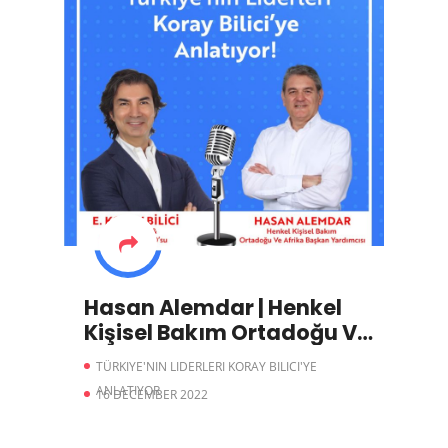
Hasan Alemdar | Henkel
Kişisel Bakım Ortadoğu Ve
Afrika Başkan Yardımcısı
TÜRKIYE'NIN LIDERLERI KORAY BILICI'YE
ANLATIYOR
16 DECEMBER 2022