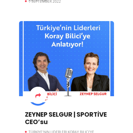
ANLATIYOR
1 SEPTEMBER 2022
BAŞKANI
ZEYNEP SELGUR | SPORTİVE
CEO’su
TÜRKIYE'NIN LIDERLERI KORAY BILICI'YE