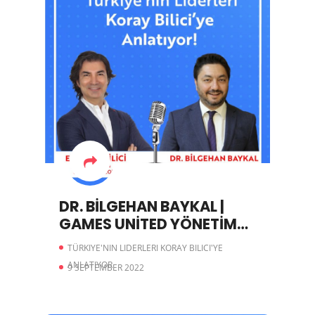
DR. BİLGEHAN BAYKAL |
GAMES UNİTED YÖNETİM
KURULU BAŞKANI
TÜRKIYE'NIN LIDERLERI KORAY BILICI'YE
ANLATIYOR
9 SEPTEMBER 2022