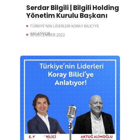
Serdar Bilgili | Bilgili Holding
Yönetim Kurulu Başkanı
TÜRKIYE'NIN LIDERLERI KORAY BILICI'YE
ANLATIYOR
30 DECEMBER 2022