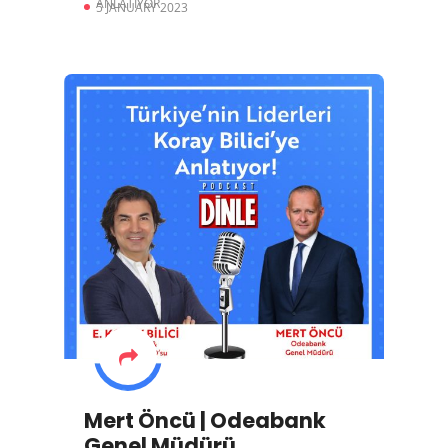
ANLATIYOR
5 JANUARY 2023
Mert Öncü | Odeabank
Genel Müdürü