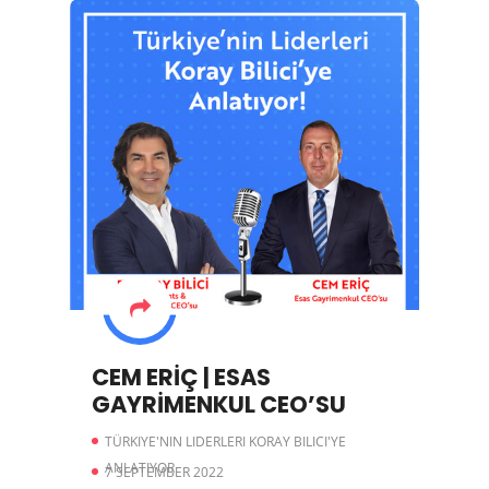
CEM ERİÇ | ESAS
GAYRİMENKUL CEO’SU
TÜRKIYE'NIN LIDERLERI KORAY BILICI'YE
ANLATIYOR
7 SEPTEMBER 2022