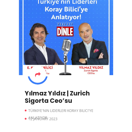
Yılmaz Yıldız | Zurich
Sigorta Ceo’su
TÜRKIYE'NIN LIDERLERI KORAY BILICI'YE
ANLATIYOR
12 JANUARY 2023