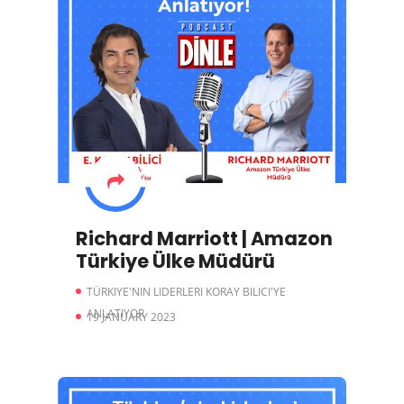
Richard Marriott | Amazon
Türkiye Ülke Müdürü
TÜRKIYE'NIN LIDERLERI KORAY BILICI'YE
ANLATIYOR
19 JANUARY 2023