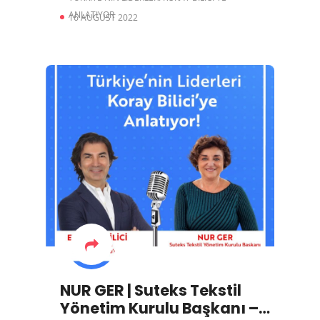
ANLATIYOR
16 AUGUST 2022
NUR GER | Suteks Tekstil
Yönetim Kurulu Başkanı –