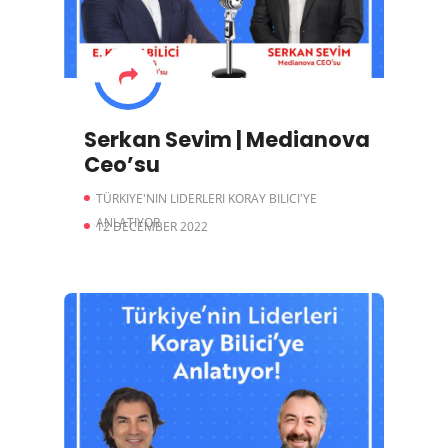
Serkan Sevim | Medianova
Ceo’su
TÜRKIYE'NIN LIDERLERI KORAY BILICI'YE
ANLATIYOR
12 DECEMBER 2022