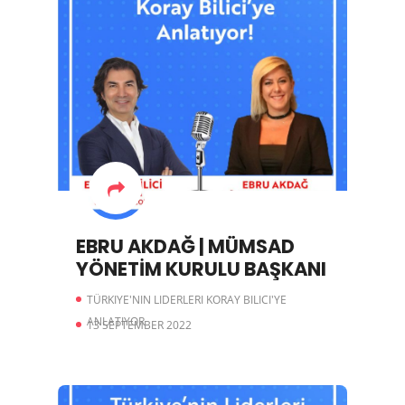
EBRU AKDAĞ | MÜMSAD
YÖNETİM KURULU BAŞKANI
TÜRKIYE'NIN LIDERLERI KORAY BILICI'YE
ANLATIYOR
13 SEPTEMBER 2022