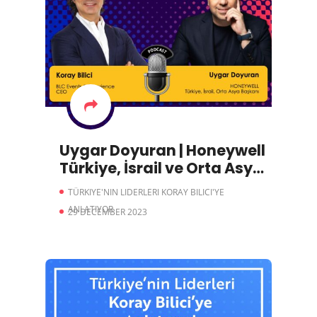
Uygar Doyuran | Honeywell
Türkiye, İsrail ve Orta Asya
Başkanı
TÜRKIYE'NIN LIDERLERI KORAY BILICI'YE
ANLATIYOR
29 DECEMBER 2023