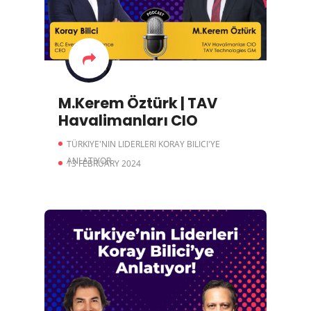
M.Kerem Öztürk | TAV
Havalimanları CIO
TÜRKIYE'NIN LIDERLERI KORAY BILICI'YE
ANLATIYOR
13 FEBRUARY 2024