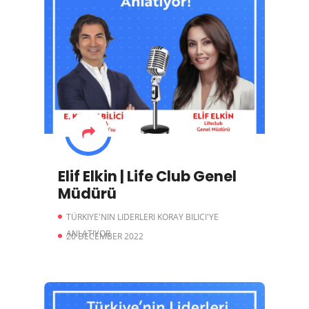
Elif Elkin | Life Club Genel
Müdürü
TÜRKIYE'NIN LIDERLERI KORAY BILICI'YE
ANLATIYOR
20 DECEMBER 2022