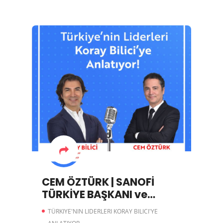
CEM ÖZTÜRK | SANOFİ
TÜRKİYE BAŞKANI ve
TÜRKİYE, AFRİKA ve
TÜRKIYE'NIN LIDERLERI KORAY BILICI'YE
ORTADOĞU TEMEL ÜRÜNLER