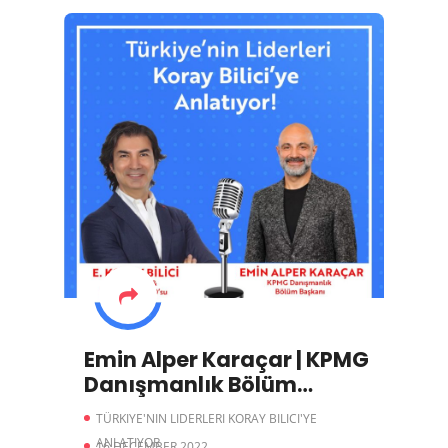
Emin Alper Karaçar | KPMG
Danışmanlık Bölüm
Başkanı
TÜRKIYE'NIN LIDERLERI KORAY BILICI'YE
ANLATIYOR
16 DECEMBER 2022