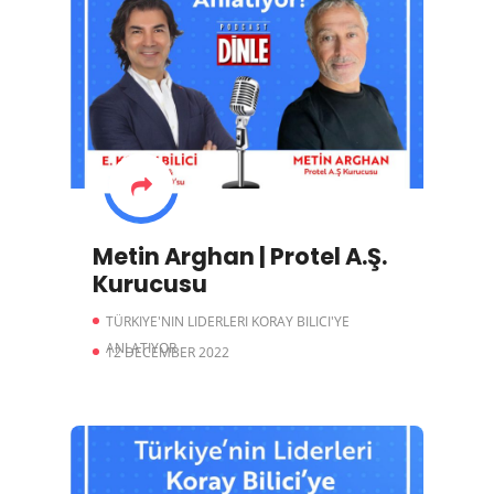
Metin Arghan | Protel A.Ş.
Kurucusu
TÜRKIYE'NIN LIDERLERI KORAY BILICI'YE
ANLATIYOR
12 DECEMBER 2022