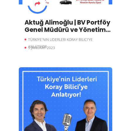
Aktuğ Alimoğlu | BV Portföy
Genel Müdürü ve Yönetim
Kurulu Üyesi
TÜRKIYE'NIN LIDERLERI KORAY BILICI'YE
ANLATIYOR
5 JANUARY 2023