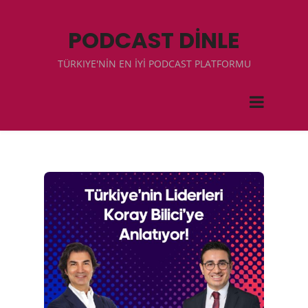
PODCAST DİNLE
TÜRKIYE'NİN EN İYİ PODCAST PLATFORMU