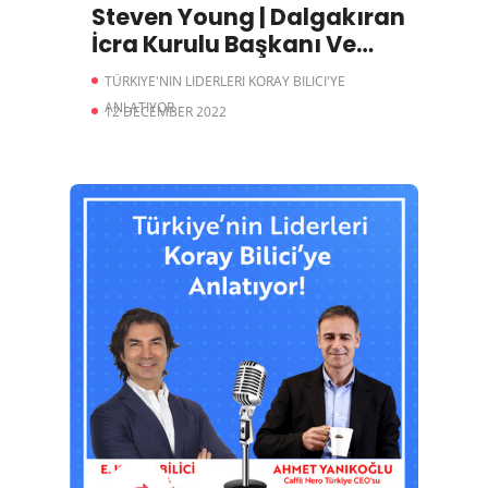
Steven Young | Dalgakıran
İcra Kurulu Başkanı Ve
Yönetim Kurulu Üyesi
TÜRKIYE'NIN LIDERLERI KORAY BILICI'YE
ANLATIYOR
12 DECEMBER 2022