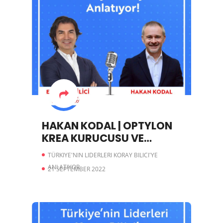
HAKAN KODAL | OPTYLON
KREA KURUCUSU VE
YÖNETİM KURULU BAŞKANI
TÜRKIYE'NIN LIDERLERI KORAY BILICI'YE
ANLATIYOR
21 SEPTEMBER 2022