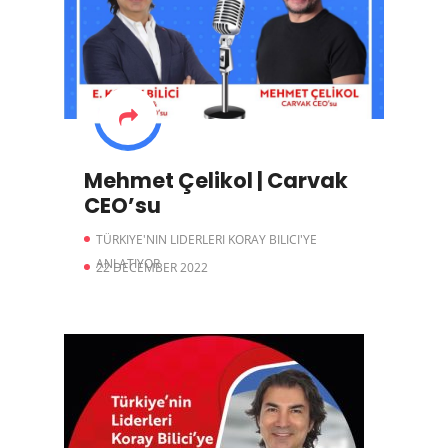
Mehmet Çelikol | Carvak
CEO’su
TÜRKIYE'NIN LIDERLERI KORAY BILICI'YE
ANLATIYOR
22 DECEMBER 2022