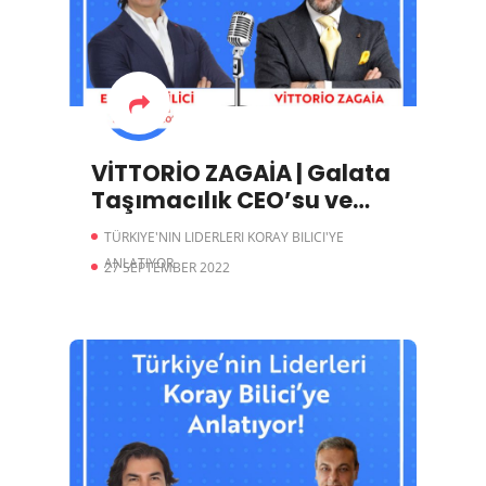
VİTTORİO ZAGAİA | Galata
Taşımacılık CEO’su ve
Başkan Yardımcısı-
TÜRKIYE'NIN LIDERLERI KORAY BILICI'YE
Technogym Türkiye
ANLATIYOR
27 SEPTEMBER 2022
Yönetim Kurulu Başkanı