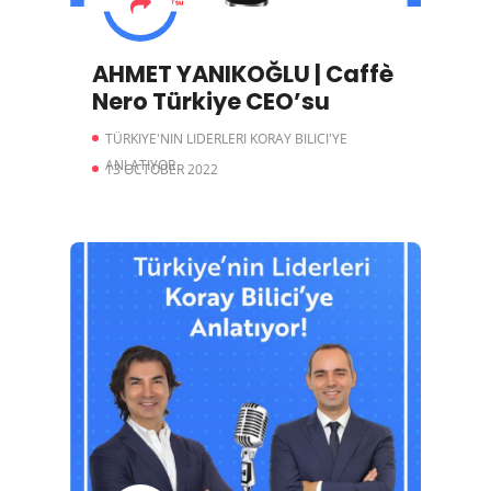
AHMET YANIKOĞLU | Caffè
Nero Türkiye CEO’su
TÜRKIYE'NIN LIDERLERI KORAY BILICI'YE
ANLATIYOR
13 OCTOBER 2022