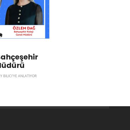
Bahçeşehir
 Müdürü
Y BILICI'YE ANLATIYOR