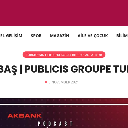
SEL GELİŞİM
SPOR
MAGAZİN
AİLE VE ÇOCUK
BİLİM
TÜRKIYE'NIN LIDERLERI KORAY BILICI'YE ANLATIYOR
AŞ | PUBLICIS GROUPE T
8 NOVEMBER 2021