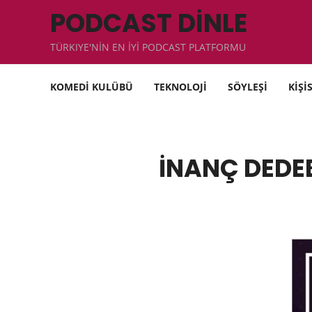
PODCAST DİNLE
TÜRKIYE'NİN EN İYİ PODCAST PLATFORMU
KOMEDİ KULÜBÜ
TEKNOLOJİ
SÖYLEŞİ
KİŞİ
İNANÇ DEDEB