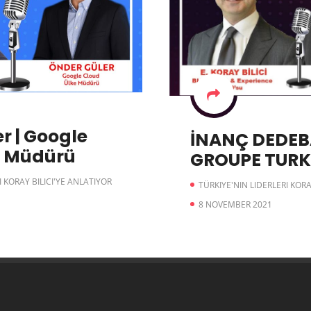
r | Google
İNANÇ DEDEBA
e Müdürü
GROUPE TURK
I KORAY BILICI'YE ANLATIYOR
TÜRKIYE'NIN LIDERLERI KORA
8 NOVEMBER 2021