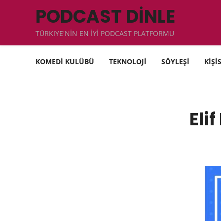
PODCAST DİNLE
TÜRKIYE'NİN EN İYİ PODCAST PLATFORMU
KOMEDİ KULÜBÜ
TEKNOLOJİ
SÖYLEŞİ
KİŞİ
Eli