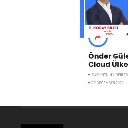
Önder Güle
Cloud Ülk
TÜRKIYE'NIN LIDERLER
20 DECEMBER 2022