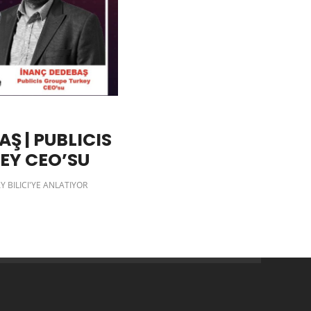
Ş | PUBLICIS
EY CEO’SU
Y BILICI'YE ANLATIYOR