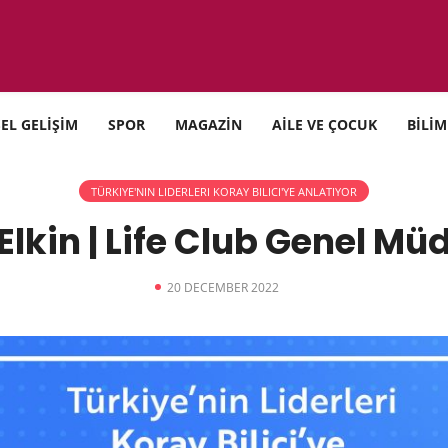
SEL GELİŞİM
SPOR
MAGAZİN
AİLE VE ÇOCUK
BİLİM
TÜRKIYE'NIN LIDERLERI KORAY BILICI'YE ANLATIYOR
f Elkin | Life Club Genel Mü
20 DECEMBER 2022