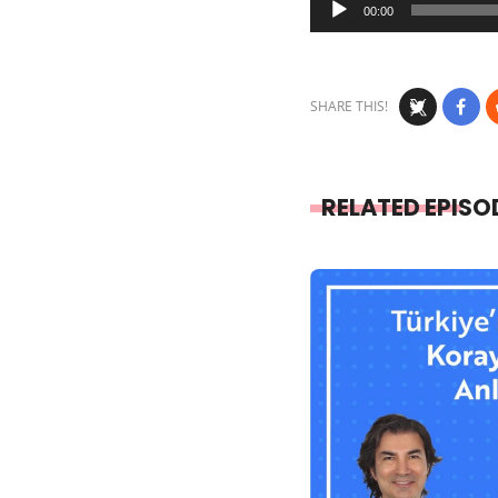
00:00
Player
SHARE THIS!
RELATED EPISO