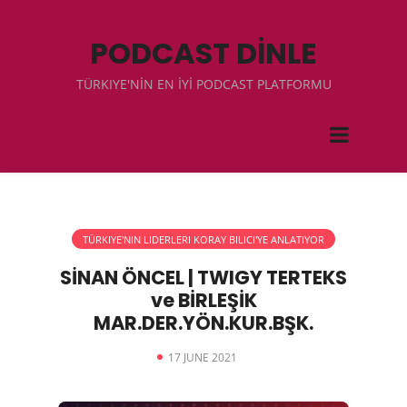
PODCAST DİNLE
TÜRKIYE'NİN EN İYİ PODCAST PLATFORMU
TÜRKIYE'NIN LIDERLERI KORAY BILICI'YE ANLATIYOR
SİNAN ÖNCEL | TWIGY TERTEKS
ve BİRLEŞİK
MAR.DER.YÖN.KUR.BŞK.
17 JUNE 2021