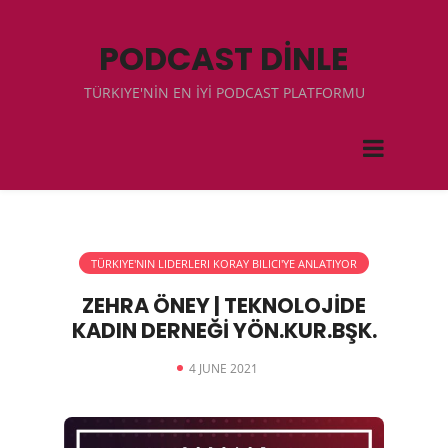
PODCAST DİNLE
TÜRKIYE'NİN EN İYİ PODCAST PLATFORMU
TÜRKIYE'NIN LIDERLERI KORAY BILICI'YE ANLATIYOR
ZEHRA ÖNEY | TEKNOLOJİDE
KADIN DERNEĞİ YÖN.KUR.BŞK.
4 JUNE 2021