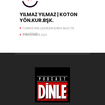
YILMAZ YILMAZ | KOTON
YÖN.KUR.BŞK.
TÜRKIYE'NIN LIDERLERI KORAY BILICI'YE
ANLATIYOR
2 NOVEMBER 2021