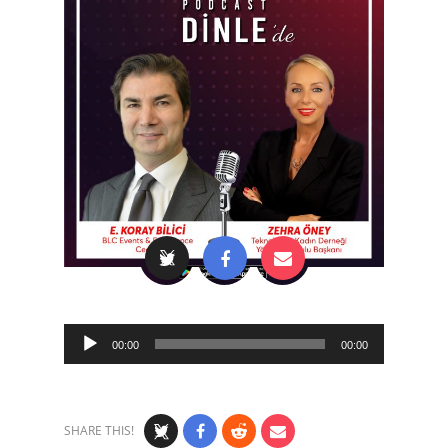
Audio
00:00
00:00
Player
SHARE THIS!