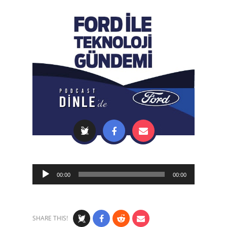
Audio
00:00
00:00
Player
SHARE THIS!