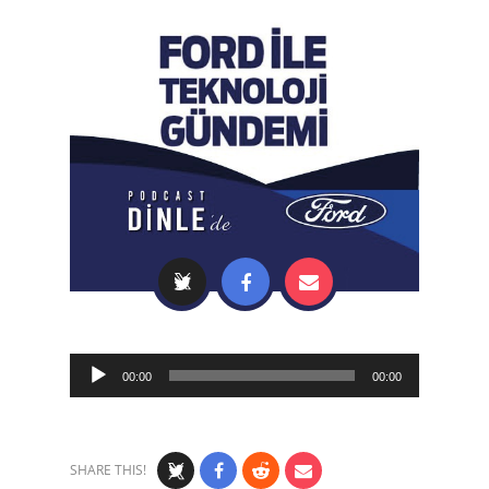
Audio
00:00
00:00
Player
SHARE THIS!