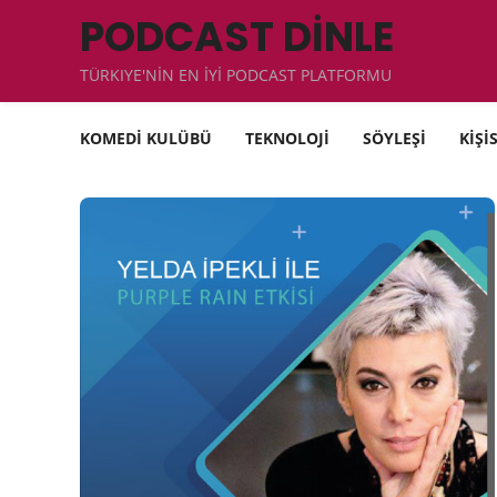
PODCAST DİNLE
TÜRKIYE'NİN EN İYİ PODCAST PLATFORMU
KOMEDİ KULÜBÜ
TEKNOLOJİ
SÖYLEŞİ
KİŞİ