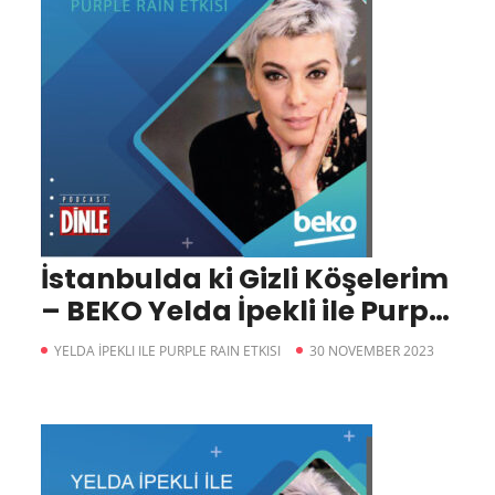
İstanbulda ki Gizli Köşelerim
– BEKO Yelda İpekli ile Purple
Rain Etkisi
YELDA İPEKLI ILE PURPLE RAIN ETKISI
30 NOVEMBER 2023