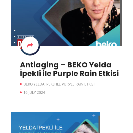
Antiaging – BEKO Yelda
İpekli ile Purple Rain Etkisi
BEKO YELDA İPEKLI ILE PURPLE RAIN ETKISI
16 JULY 2024