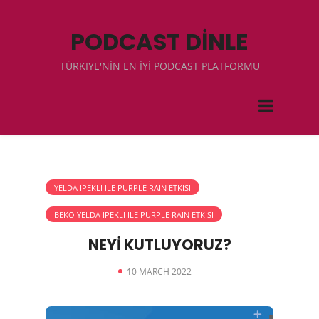
PODCAST DİNLE
TÜRKIYE'NİN EN İYİ PODCAST PLATFORMU
YELDA İPEKLI ILE PURPLE RAIN ETKISI
BEKO YELDA İPEKLI ILE PURPLE RAIN ETKISI
NEYİ KUTLUYORUZ?
10 MARCH 2022