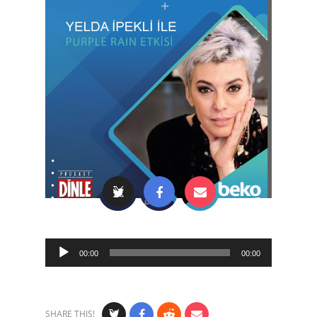
Audio
00:00
00:00
Player
SHARE THIS!