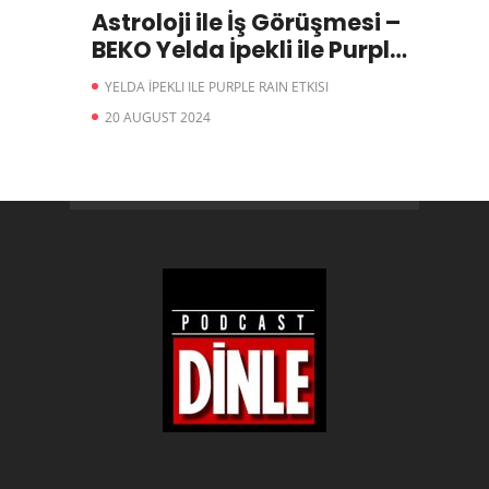
Astroloji ile İş Görüşmesi –
BEKO Yelda İpekli ile Purple
Rain Etkisi
YELDA İPEKLI ILE PURPLE RAIN ETKISI
20 AUGUST 2024