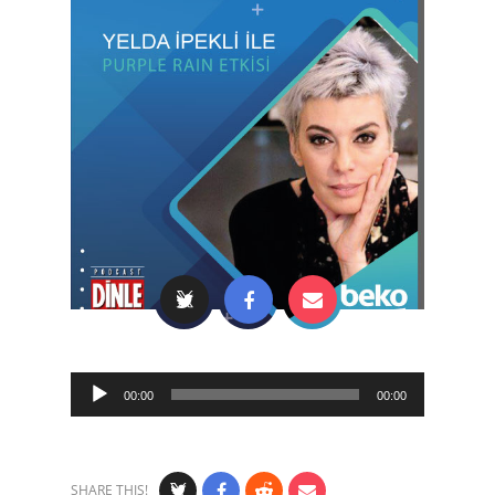
Audio
00:00
00:00
Player
SHARE THIS!