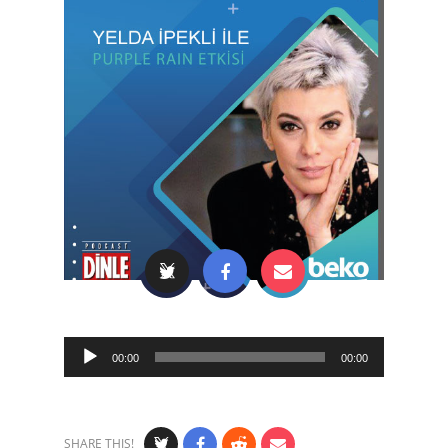
Audio
00:00
00:00
Player
SHARE THIS!