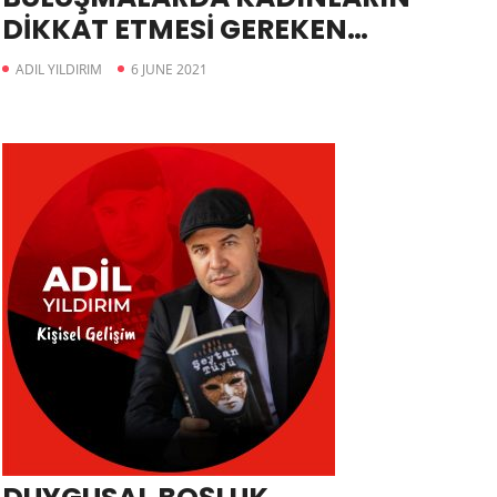
DİKKAT ETMESİ GEREKEN
HUSUSLAR
ADIL YILDIRIM
6 JUNE 2021