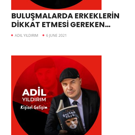
BULUŞMALARDA ERKEKLERİN
DİKKAT ETMESİ GEREKEN
HUSUSLAR
ADIL YILDIRIM
6 JUNE 2021