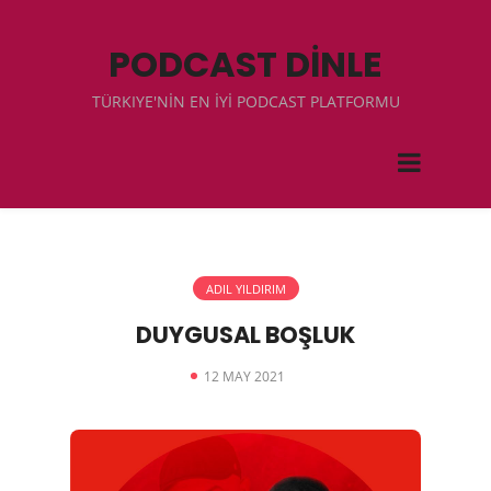
PODCAST DİNLE
TÜRKIYE'NİN EN İYİ PODCAST PLATFORMU
ADIL YILDIRIM
DUYGUSAL BOŞLUK
12 MAY 2021