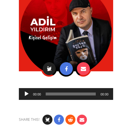
Audio
00:00
00:00
Player
SHARE THIS!