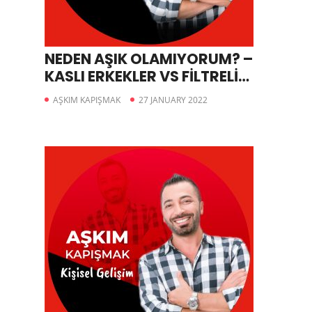
NEDEN AŞIK OLAMIYORUM? –
KASLI ERKEKLER VS FİLTRELİ
KADINLAR
AŞKIM KAPIŞMAK
27 JANUARY 2022