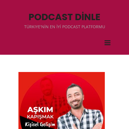
PODCAST DİNLE
TÜRKIYE'NİN EN İYİ PODCAST PLATFORMU