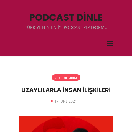
PODCAST DİNLE
TÜRKIYE'NİN EN İYİ PODCAST PLATFORMU
ADIL YILDIRIM
UZAYLILARLA İNSAN İLİŞKİLERİ
17 JUNE 2021