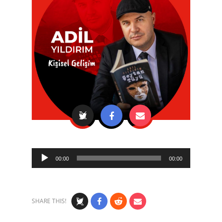
Audio
00:00
00:00
Player
SHARE THIS!