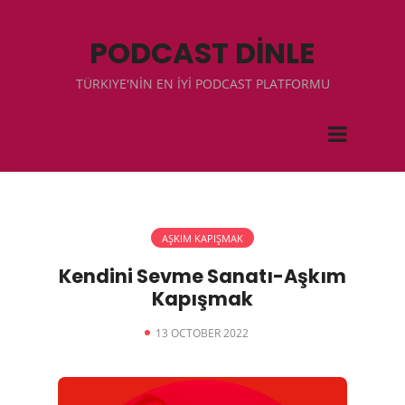
PODCAST DİNLE
TÜRKIYE'NİN EN İYİ PODCAST PLATFORMU
AŞKIM KAPIŞMAK
Kendini Sevme Sanatı-Aşkım
Kapışmak
13 OCTOBER 2022