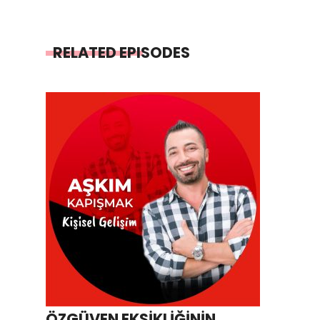
RELATED EPISODES
ÖZGÜVEN EKSİKLİĞİNİN