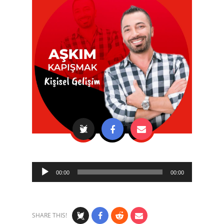
Audio
00:00
00:00
Player
SHARE THIS!