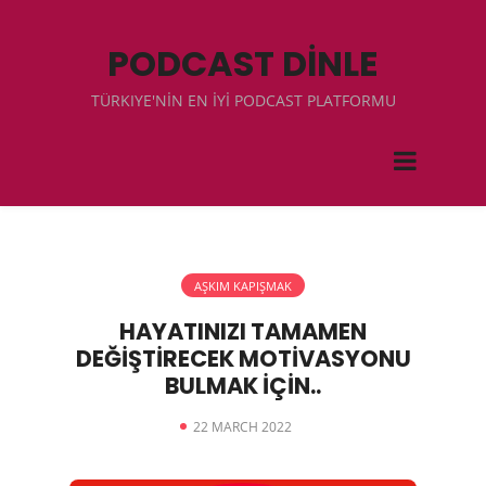
PODCAST DİNLE
TÜRKIYE'NİN EN İYİ PODCAST PLATFORMU
AŞKIM KAPIŞMAK
HAYATINIZI TAMAMEN
DEĞİŞTİRECEK MOTİVASYONU
BULMAK İÇİN..
22 MARCH 2022