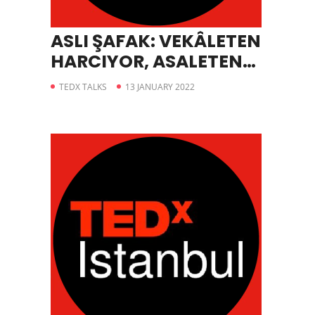
ASLI ŞAFAK: VEKÂLETEN
HARCIYOR, ASALETEN
YİYORUZ.
TEDX TALKS
13 JANUARY 2022