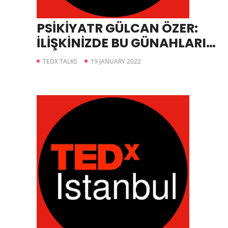
PSİKİYATR GÜLCAN ÖZER:
İLİŞKİNİZDE BU GÜNAHLARI
İŞLEMEYİN
TEDX TALKS
19 JANUARY 2022