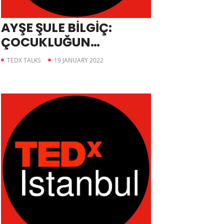
AYŞE ŞULE BİLGİÇ:
ÇOCUKLUĞUN
HAPİSHANESİDİR YETİŞKİNLİK
TEDX TALKS
19 JANUARY 2022