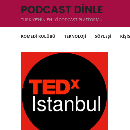
PODCAST DİNLE
TÜRKIYE'NİN EN İYİ PODCAST PLATFORMU
KOMEDİ KULÜBÜ
TEKNOLOJİ
SÖYLEŞİ
KİŞİ