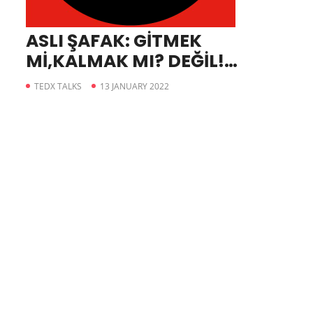
ASLI ŞAFAK: GİTMEK
Mİ,KALMAK MI? DEĞİL!
GİTMEK Mİ,KAÇMAK MI?
TEDX TALKS
13 JANUARY 2022