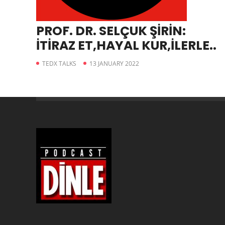
PROF. DR. SELÇUK ŞİRİN:
İTİRAZ ET,HAYAL KUR,İLERLE..
TEDX TALKS
13 JANUARY 2022