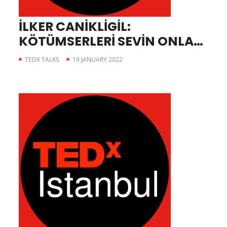
İLKER CANİKLİGİL:
KÖTÜMSERLERİ SEVİN ONLAR
SİZİN GERÇEK
TEDX TALKS
19 JANUARY 2022
DOSTLARINIZDIR