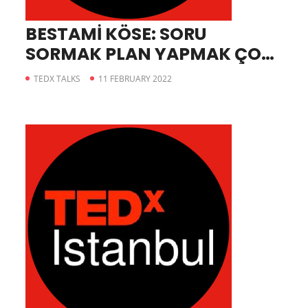
BESTAMİ KÖSE: SORU
SORMAK PLAN YAPMAK ÇOK
PARA HARCAMAK YASAK
TEDX TALKS
11 FEBRUARY 2022