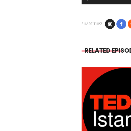
Player
SHARE THIS!
RELATED EPISO