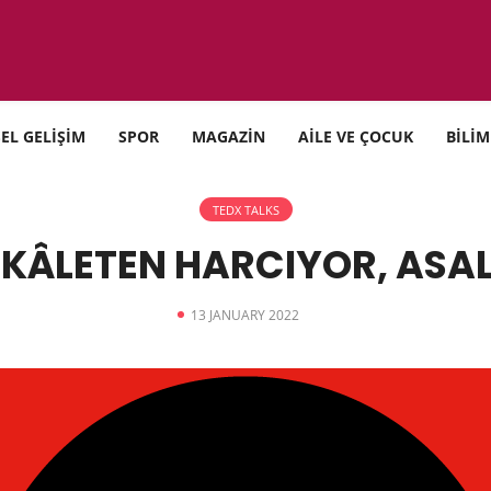
SEL GELİŞİM
SPOR
MAGAZİN
AİLE VE ÇOCUK
BİLİM
TEDX TALKS
EKÂLETEN HARCIYOR, ASA
13 JANUARY 2022