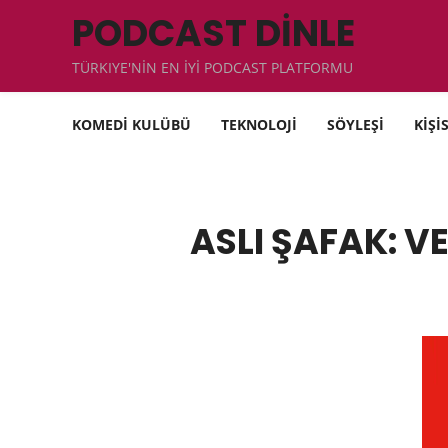
PODCAST DİNLE
TÜRKIYE'NİN EN İYİ PODCAST PLATFORMU
KOMEDİ KULÜBÜ
TEKNOLOJİ
SÖYLEŞİ
KİŞİ
ASLI ŞAFAK: V