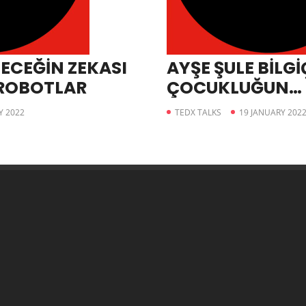
LECEĞİN ZEKASI
AYŞE ŞULE BİLGİ
 ROBOTLAR
ÇOCUKLUĞUN
HAPİSHANESİDİR
Y 2022
TEDX TALKS
19 JANUARY 202