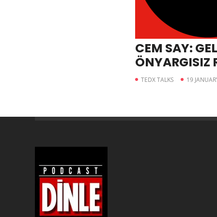
CEM SAY: GE
ÖNYARGISIZ
TEDX TALKS
19 JANUAR