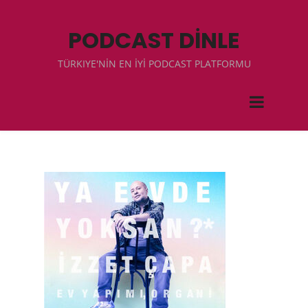
PODCAST DİNLE
TÜRKIYE'NİN EN İYİ PODCAST PLATFORMU