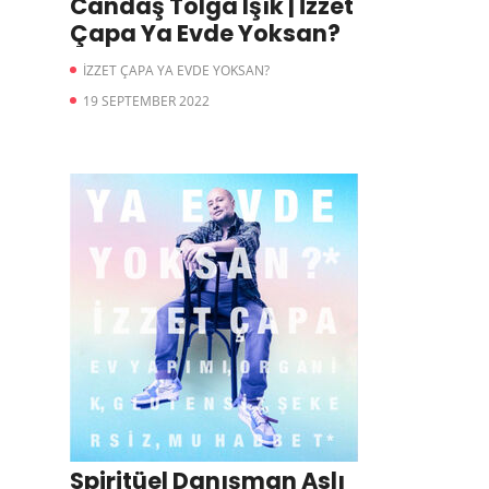
Candaş Tolga Işık | İzzet
Çapa Ya Evde Yoksan?
İZZET ÇAPA YA EVDE YOKSAN?
19 SEPTEMBER 2022
Spiritüel Danışman Aslı