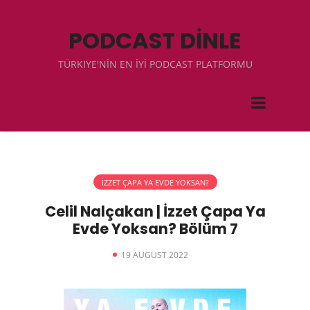
PODCAST DİNLE
TÜRKIYE'NİN EN İYİ PODCAST PLATFORMU
İZZET ÇAPA YA EVDE YOKSAN?
Celil Nalçakan | İzzet Çapa Ya
Evde Yoksan? Bölüm 7
19 AUGUST 2022