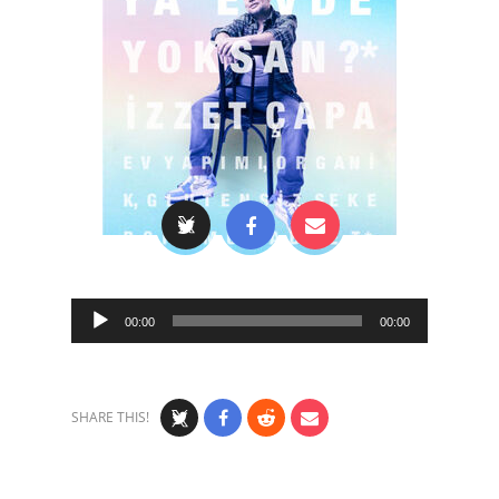
Audio
00:00
00:00
Player
SHARE THIS!