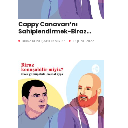
Cappy Canavarı’nı
Sahiplendirmek-Biraz
Konuşabilir miyiz?
BIRAZ KONUŞABILIR MIYIZ?
23 JUNE 2022