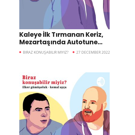
Kaleye İlk Tırmanan Keriz,
Mezartaşında Autotune
Yazması-Biraz Konuşabilir
BIRAZ KONUŞABILIR MIYIZ?
27 DECEMBER 2022
miyiz?