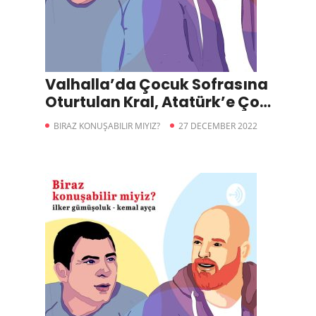
Valhalla’da Çocuk Sofrasına
Oturtulan Kral, Atatürk’e Çok
Az Benzeyen Adam’ın
BIRAZ KONUŞABILIR MIYIZ?
27 DECEMBER 2022
Mezarı-Biraz Konuşabilir
miyiz?