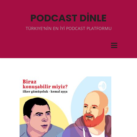
PODCAST DİNLE
TÜRKIYE'NİN EN İYİ PODCAST PLATFORMU