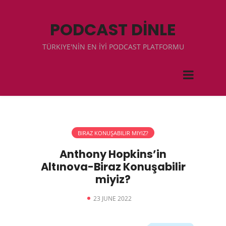
PODCAST DİNLE
TÜRKIYE'NİN EN İYİ PODCAST PLATFORMU
BIRAZ KONUŞABILIR MIYIZ?
Anthony Hopkins’in
Altınova-Biraz Konuşabilir
miyiz?
23 JUNE 2022