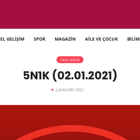
SEL GELİŞİM
SPOR
MAGAZİN
AİLE VE ÇOCUK
BİLİM
TALK SHOW
5N1K (02.01.2021)
2 JANUARY 2021