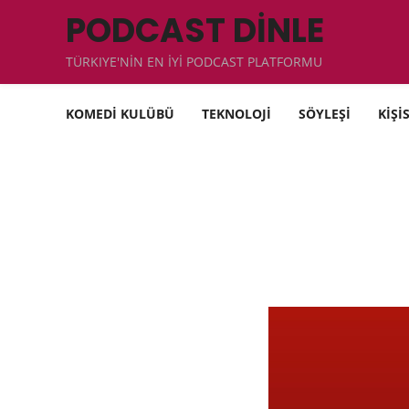
PODCAST DİNLE
TÜRKIYE'NİN EN İYİ PODCAST PLATFORMU
KOMEDİ KULÜBÜ
TEKNOLOJİ
SÖYLEŞİ
KİŞİ