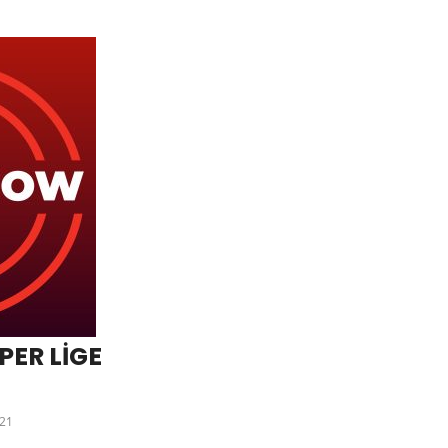
ER LİGE
21