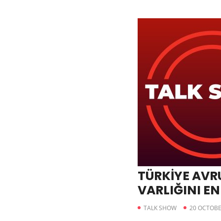
TÜRKİYE AV
VARLIĞINI E
ÜLKESİ
TALK SHOW
20 OCTOBE