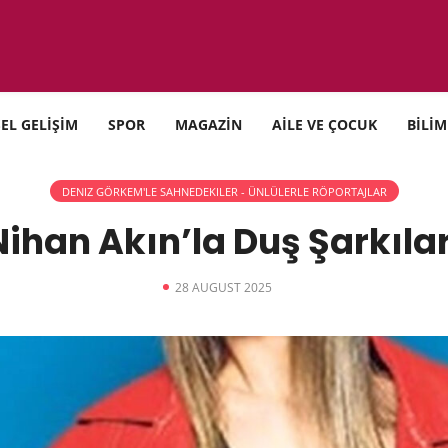
SEL GELİŞİM
SPOR
MAGAZİN
AİLE VE ÇOCUK
BİLİM
DENIZ GÖRKEM'LE SAHNEDEKILER - ÜNLÜLERLE RÖPORTAJLAR
Nihan Akın’la Duş Şarkılar
28 AUGUST 2025