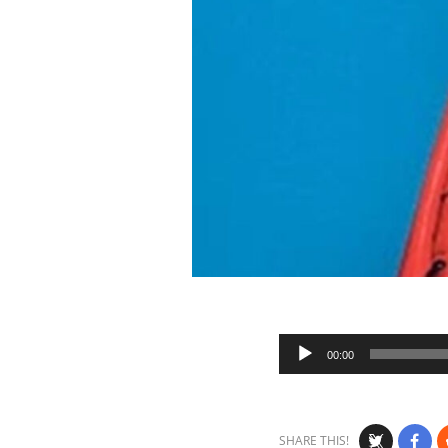
Audio
00:00
Player
SHARE THIS!