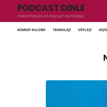
PODCAST DİNLE
TÜRKIYE'NİN EN İYİ PODCAST PLATFORMU
KOMEDİ KULÜBÜ
TEKNOLOJİ
SÖYLEŞİ
KİŞİ