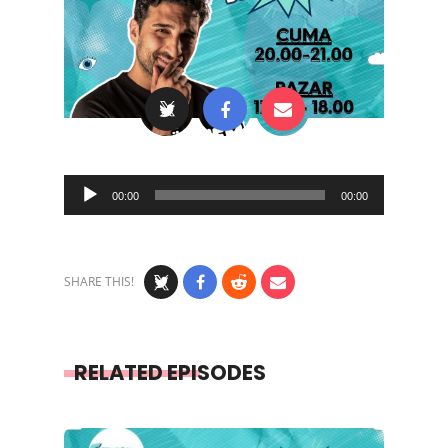
Audio
00:00
00:00
Player
SHARE THIS!
RELATED EPISODES