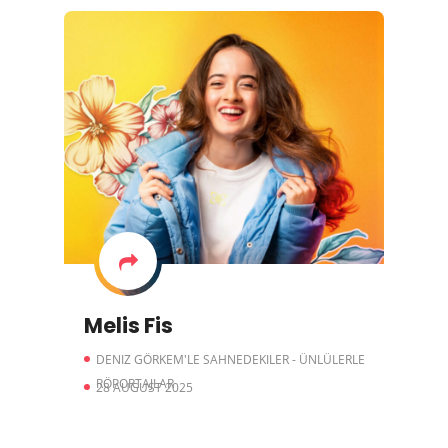
Melis Fis
DENIZ GÖRKEM'LE SAHNEDEKILER - ÜNLÜLERLE
RÖPORTAJLAR
28 AUGUST 2025