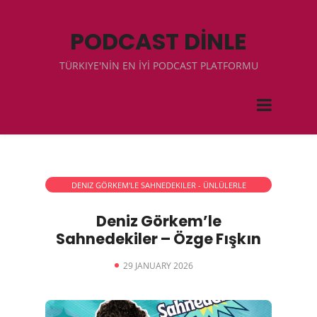
PODCAST DİNLE
TÜRKIYE'NİN EN İYİ PODCAST PLATFORMU
DENIZ GÖRKEM'LE SAHNEDEKILER - ÜNLÜLERLE
RÖPORTAJLAR
Deniz Görkem’le
Sahnedekiler – Özge Fışkın
29 JANUARY 2026