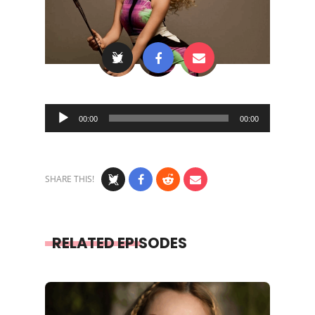
Audio
00:00
00:00
Player
SHARE THIS!
RELATED EPISODES