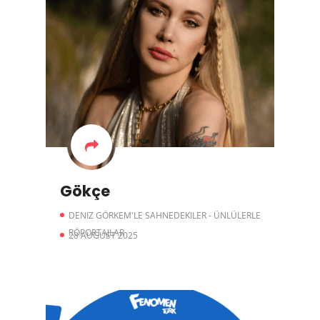
Gökçe
DENIZ GÖRKEM'LE SAHNEDEKILER - ÜNLÜLERLE
RÖPORTAJLAR
28 AUGUST 2025