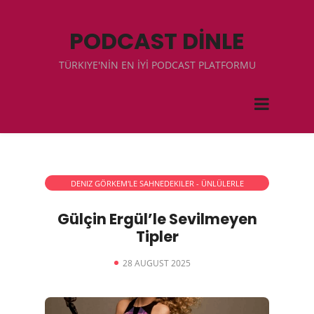
PODCAST DİNLE
TÜRKIYE'NİN EN İYİ PODCAST PLATFORMU
DENIZ GÖRKEM'LE SAHNEDEKILER - ÜNLÜLERLE
RÖPORTAJLAR
Gülçin Ergül’le Sevilmeyen
Tipler
28 AUGUST 2025