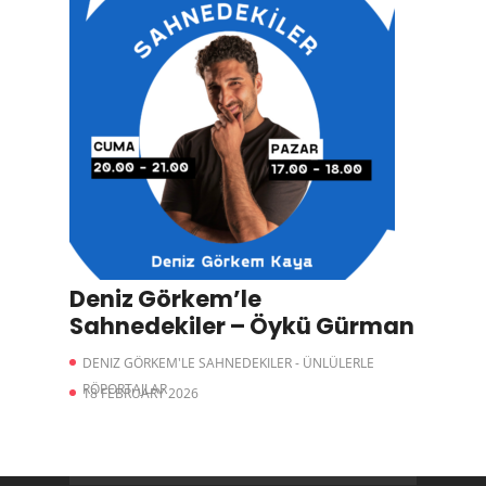
Deniz Görkem’le
Sahnedekiler – Öykü Gürman
DENIZ GÖRKEM'LE SAHNEDEKILER - ÜNLÜLERLE
RÖPORTAJLAR
18 FEBRUARY 2026