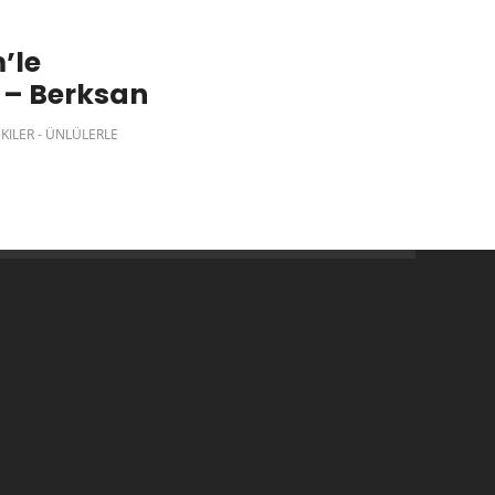
’le
 – Berksan
ILER - ÜNLÜLERLE