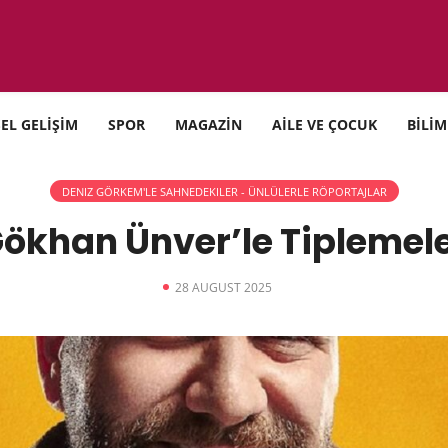
SEL GELİŞİM
SPOR
MAGAZİN
AİLE VE ÇOCUK
BİLİM
DENIZ GÖRKEM'LE SAHNEDEKILER - ÜNLÜLERLE RÖPORTAJLAR
ökhan Ünver’le Tiplemel
28 AUGUST 2025