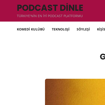
PODCAST DİNLE
TÜRKIYE'NİN EN İYİ PODCAST PLATFORMU
KOMEDİ KULÜBÜ
TEKNOLOJİ
SÖYLEŞİ
KİŞİ
G