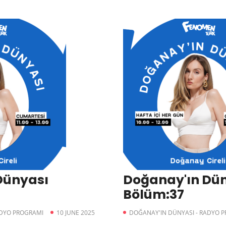
Dünyası
Doğanay'ın Dü
Bölüm:37
ADYO PROGRAMI
10 JUNE 2025
DOĞANAY'IN DÜNYASI - RADYO 