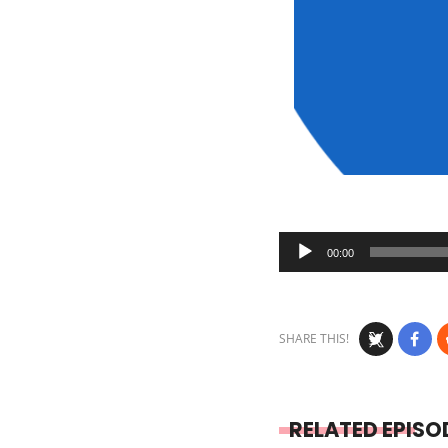
Audio
00:00
Player
SHARE THIS!
RELATED EPISO