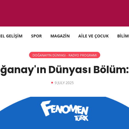
SEL GELİŞİM
SPOR
MAGAZİN
AİLE VE ÇOCUK
BİLİM
DOĞANAY'IN DÜNYASI - RADYO PROGRAMI
ğanay'ın Dünyası Bölüm
9 JULY 2025