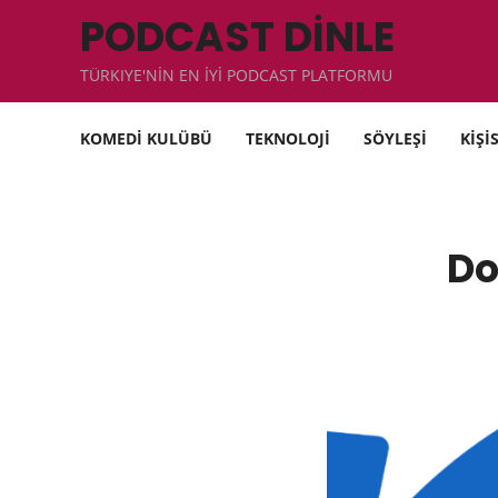
PODCAST DİNLE
TÜRKIYE'NİN EN İYİ PODCAST PLATFORMU
KOMEDİ KULÜBÜ
TEKNOLOJİ
SÖYLEŞİ
KİŞİ
Do