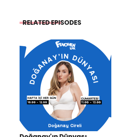
RELATED EPISODES
Doğanay'ın Dünyası