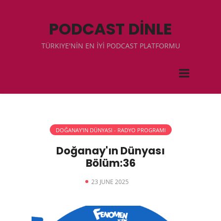
PODCAST DİNLE
TÜRKIYE'NİN EN İYİ PODCAST PLATFORMU
DOĞANAY'IN DÜNYASI - RADYO PROGRAMI
Doğanay'ın Dünyası
Bölüm:36
23 JUNE 2025