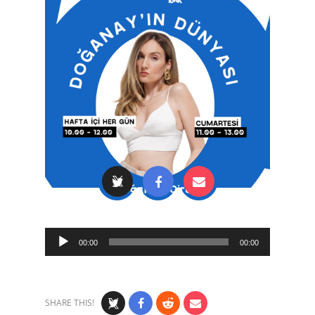
Audio
00:00
00:00
Player
SHARE THIS!