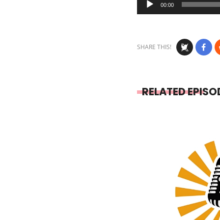
00:00
Player
SHARE THIS!
RELATED EPISO