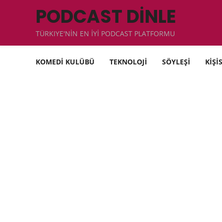
PODCAST DİNLE
TÜRKIYE'NİN EN İYİ PODCAST PLATFORMU
KOMEDİ KULÜBÜ
TEKNOLOJİ
SÖYLEŞİ
KİŞİ