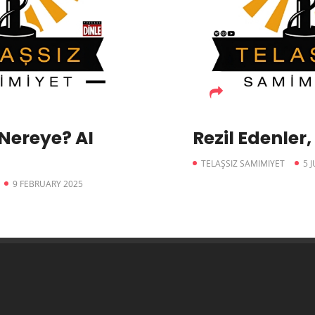
Nereye? AI
Rezil Edenler,
TELAŞSIZ SAMIMIYET
5 
9 FEBRUARY 2025