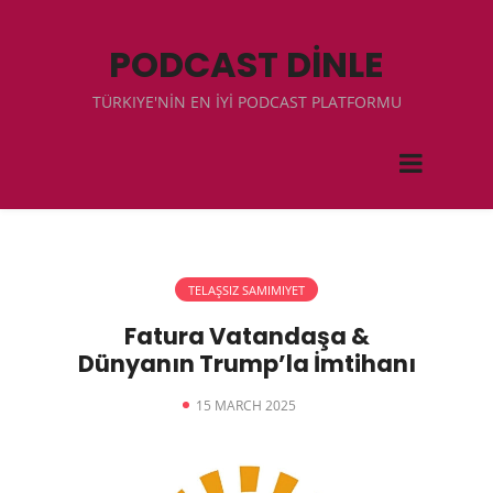
PODCAST DİNLE
TÜRKIYE'NİN EN İYİ PODCAST PLATFORMU
TELAŞSIZ SAMIMIYET
Fatura Vatandaşa &
Dünyanın Trump’la İmtihanı
15 MARCH 2025