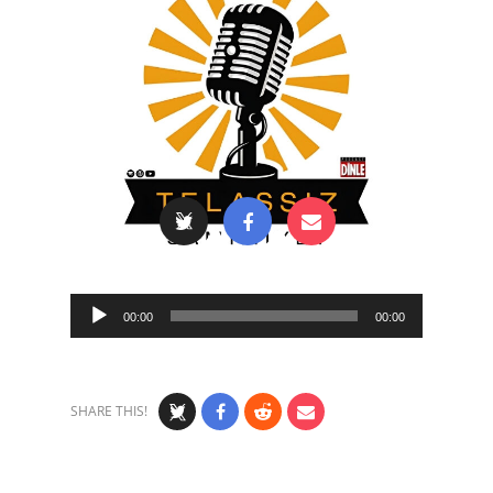
Audio
00:00
00:00
Player
SHARE THIS!