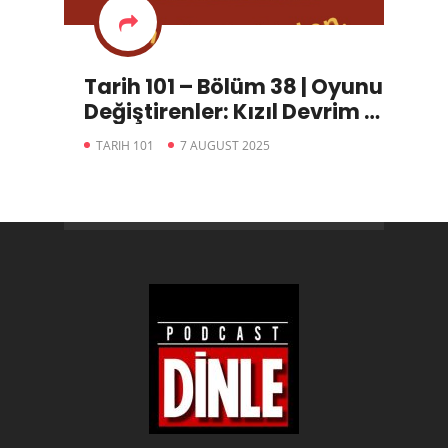
Tarih 101 – Bölüm 38 | Oyunu
Değiştirenler: Kızıl Devrim –
II “Avrupa’yı Değiştiren
TARIH 101
7 AUGUST 2025
Savaş”