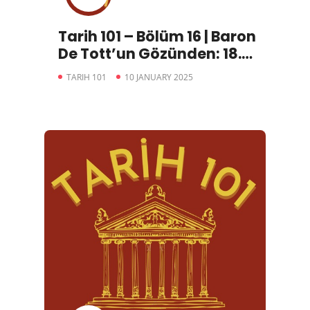
Tarih 101 – Bölüm 16 | Baron
De Tott’un Gözünden: 18.
Yüzyılda İstanbul ve
TARIH 101
10 JANUARY 2025
Osmanlı (2. Bölüm)