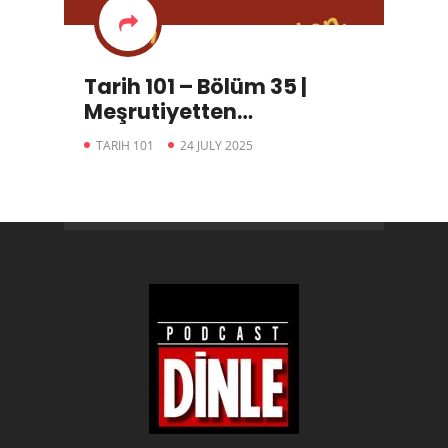
Tarih 101 – Bölüm 35 |
Meşrutiyetten
Cumhuriyete: Türk
TARIH 101
24 JULY 2025
Demokrasi Tarihi