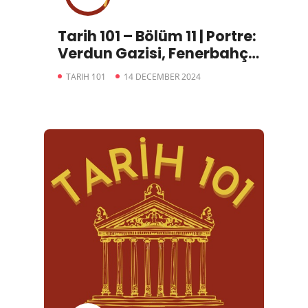
Tarih 101 – Bölüm 11 | Portre:
Verdun Gazisi, Fenerbahçe
Başkanı, Osmanlı
TARIH 101
14 DECEMBER 2024
Şehzadesi: Ömer Faruk
Efendi