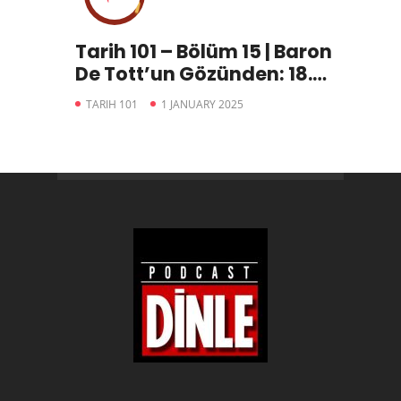
Tarih 101 – Bölüm 15 | Baron
De Tott’un Gözünden: 18.
Yüzyılda İstanbul ve
TARIH 101
1 JANUARY 2025
Osmanlı(1. Part)