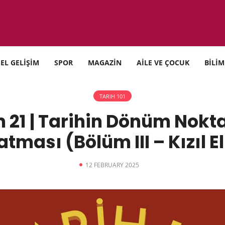
SEL GELİŞİM
SPOR
MAGAZİN
AİLE VE ÇOCUK
BİLİM
TARIH 101
m 21 | Tarihin Dönüm Nokta
tması (Bölüm III – Kızıl 
12 FEBRUARY 2025