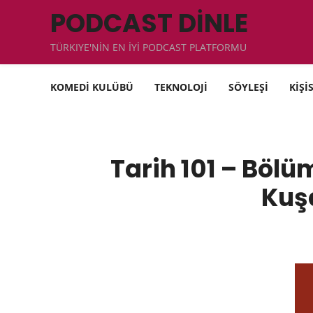
PODCAST DİNLE
TÜRKIYE'NİN EN İYİ PODCAST PLATFORMU
KOMEDİ KULÜBÜ
TEKNOLOJİ
SÖYLEŞİ
KİŞİ
Tarih 101 – Bölü
Kuşa