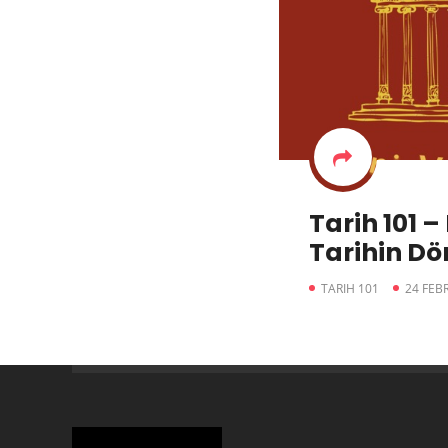
Tarih 101 –
Tarihin D
İkinci Viy
TARIH 101
24 FEB
(Bölüm IV 