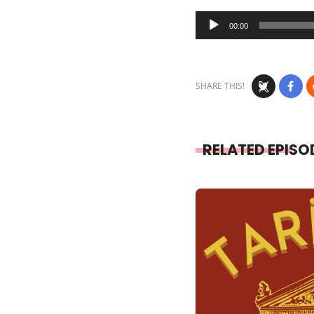
Audio
00:00
Player
SHARE THIS!
RELATED EPISO