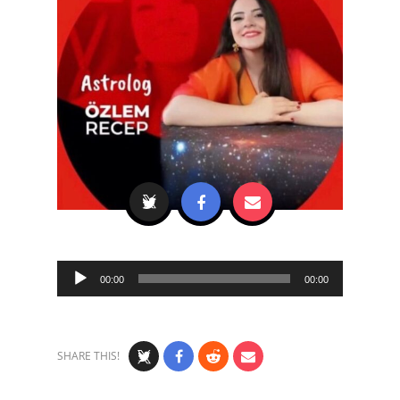
Audio
00:00
00:00
Player
SHARE THIS!