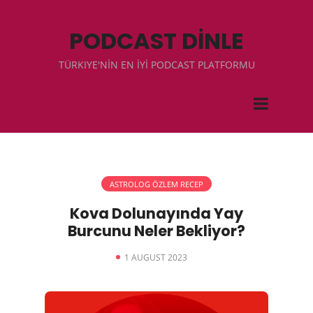
PODCAST DİNLE
TÜRKIYE'NİN EN İYİ PODCAST PLATFORMU
ASTROLOG ÖZLEM RECEP
Kova Dolunayında Yay
Burcunu Neler Bekliyor?
1 AUGUST 2023