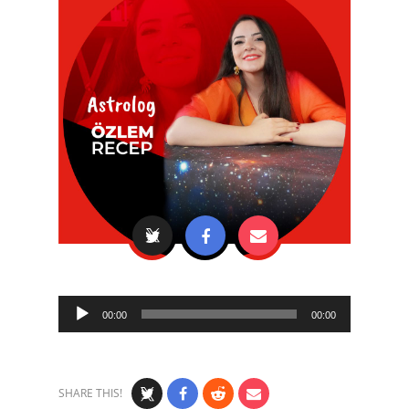
Audio
00:00
00:00
Player
SHARE THIS!