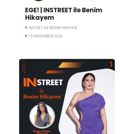
EGE! | INSTREET ile Benim
Hikayem
INSTRET ILE BENIM HIKAYEM
15 NOVEMBER 2024