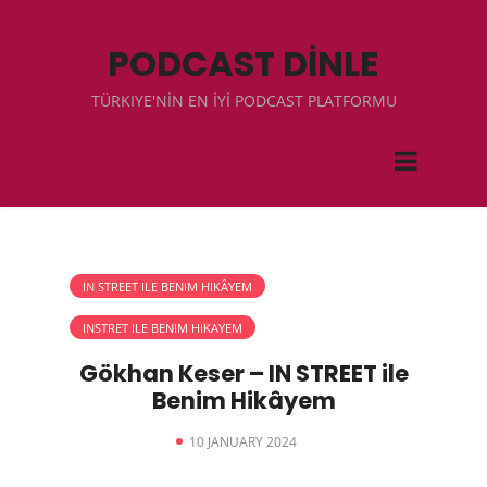
PODCAST DİNLE
TÜRKIYE'NİN EN İYİ PODCAST PLATFORMU
IN STREET ILE BENIM HIKÂYEM
INSTRET ILE BENIM HIKAYEM
Gökhan Keser – IN STREET ile
Benim Hikâyem
10 JANUARY 2024