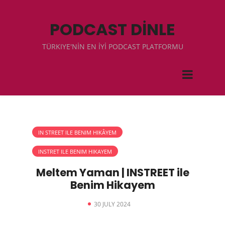
PODCAST DİNLE
TÜRKIYE'NİN EN İYİ PODCAST PLATFORMU
IN STREET ILE BENIM HIKÂYEM
INSTRET ILE BENIM HIKAYEM
Meltem Yaman | INSTREET ile
Benim Hikayem
30 JULY 2024