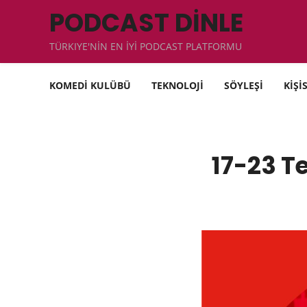
PODCAST DİNLE
TÜRKIYE'NİN EN İYİ PODCAST PLATFORMU
KOMEDİ KULÜBÜ
TEKNOLOJİ
SÖYLEŞİ
KİŞİ
17-23 T