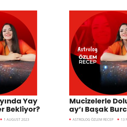
yında Yay
Mucizelerle Dol
r Bekliyor?
ay’ı Başak Bur
Getirecek?
1 AUGUST 2023
ASTROLOG ÖZLEM RECEP
13 