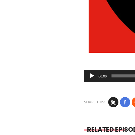
Audio
00:00
Player
SHARE THIS!
RELATED EPISO