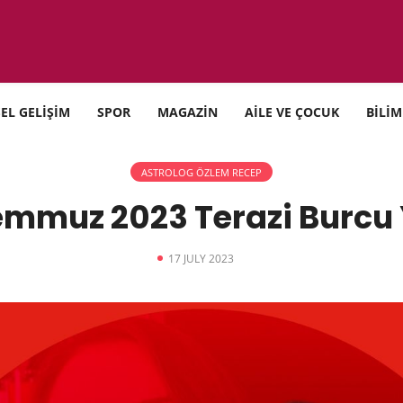
SEL GELİŞİM
SPOR
MAGAZİN
AİLE VE ÇOCUK
BİLİM
ASTROLOG ÖZLEM RECEP
emmuz 2023 Terazi Burc
17 JULY 2023