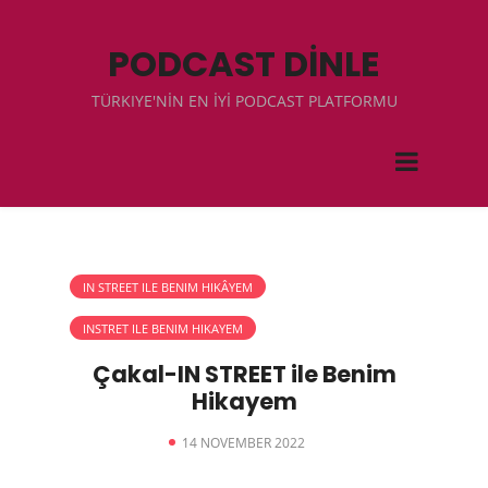
PODCAST DİNLE
TÜRKIYE'NİN EN İYİ PODCAST PLATFORMU
IN STREET ILE BENIM HIKÂYEM
INSTRET ILE BENIM HIKAYEM
Çakal-IN STREET ile Benim
Hikayem
14 NOVEMBER 2022