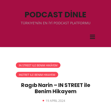
PODCAST DİNLE
TÜRKIYE'NİN EN İYİ PODCAST PLATFORMU
IN STREET ILE BENIM HIKÂYEM
INSTRET ILE BENIM HIKAYEM
Ragıb Narin – IN STREET ile
Benim Hikayem
19 APRIL 2024