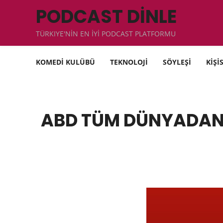
PODCAST DİNLE
TÜRKIYE'NİN EN İYİ PODCAST PLATFORMU
KOMEDİ KULÜBÜ
TEKNOLOJİ
SÖYLEŞİ
KİŞİ
ABD TÜM DÜNYADAN 