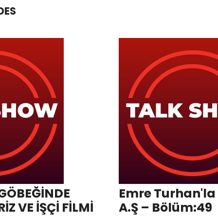
DES
 GÖBEĞİNDE
Emre Turhan'la
Z VE İŞÇİ FİLMİ
A.Ş – Bölüm:49