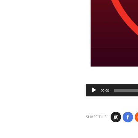
Audio
00:00
Player
SHARE THIS!